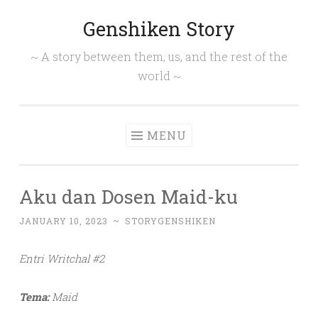
Genshiken Story
Skip
to
~ A story between them, us, and the rest of the
content
world ~
MENU
Aku dan Dosen Maid-ku
JANUARY 10, 2023
~
STORYGENSHIKEN
Entri Writchal #2
Tema:
Maid