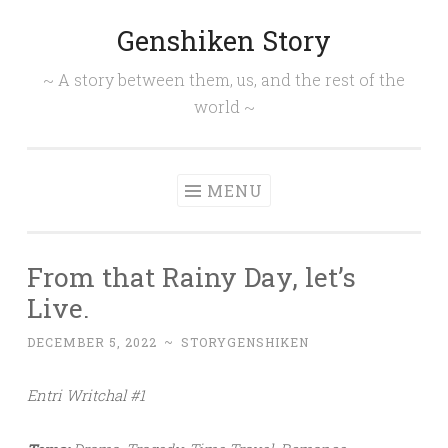
Genshiken Story
Skip
to
~ A story between them, us, and the rest of the
content
world ~
MENU
From that Rainy Day, let’s
Live.
DECEMBER 5, 2022
~
STORYGENSHIKEN
Entri Writchal #1