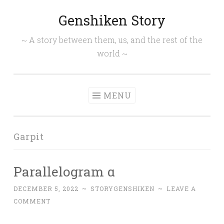
Genshiken Story
Skip
to
~ A story between them, us, and the rest of the
content
world ~
MENU
Garpit
Parallelogram α
DECEMBER 5, 2022
~
STORYGENSHIKEN
~
LEAVE A
COMMENT